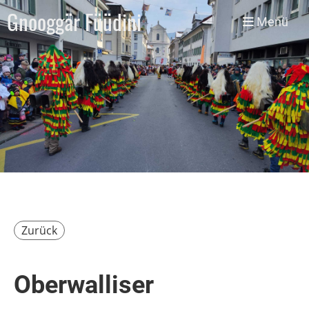
Gnooggär Füüdini
Menü
Zurück
Oberwalliser