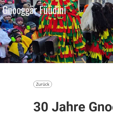
Gnooggär Füüdini
Zurück
30 Jahre Gno