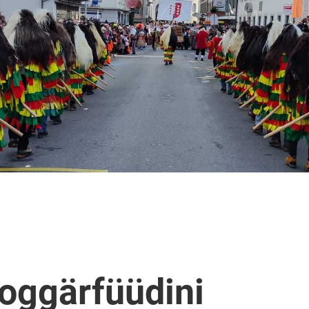
oggärfüüdini