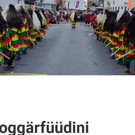
oggärfüüdini