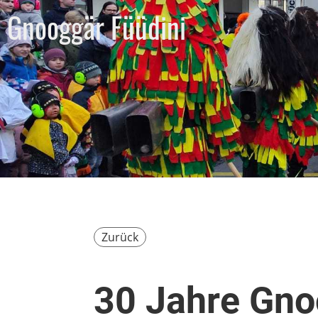
Gnooggär Füüdini
Zurück
30 Jahre Gno