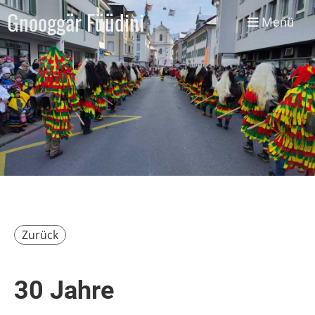
Gnooggär Füüdini
Menü
Zurück
30 Jahre