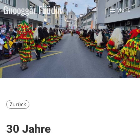
Gnooggär Füüdini
Menü
Zurück
30 Jahre