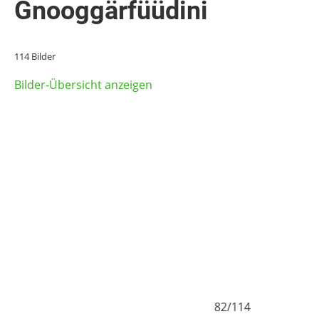
Gnooggärfüüdini
114 Bilder
Bilder-Übersicht anzeigen
81/114
82/11