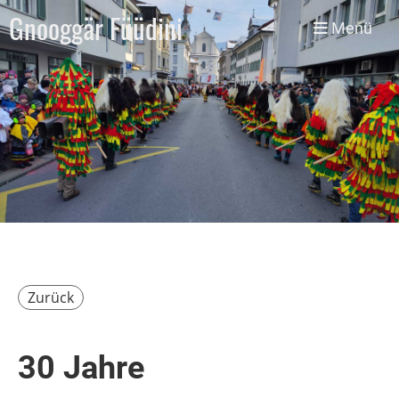
Gnooggär Füüdini
Menü
Zurück
30 Jahre