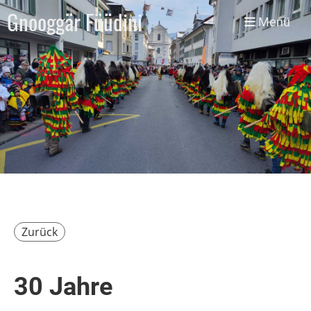
Gnooggär Füüdini
Menü
Zurück
30 Jahre