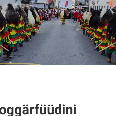
oggärfüüdini