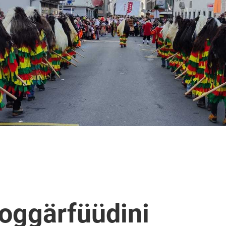
oggärfüüdini