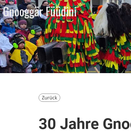
Gnooggär Füüdini
Zurück
30 Jahre Gno