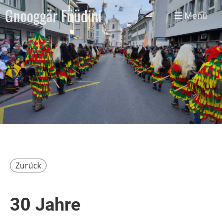
Gnooggär Füüdini
Menü
Zurück
30 Jahre