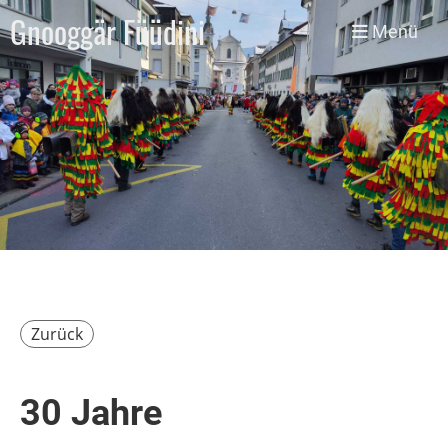
Gnooggär Füüdini
Menü
Zurück
30 Jahre