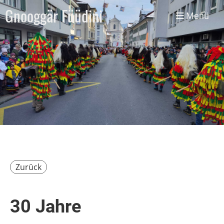
Gnooggär Füüdini
Menü
Zurück
30 Jahre