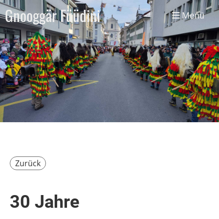
Gnooggär Füüdini
Menü
Zurück
30 Jahre